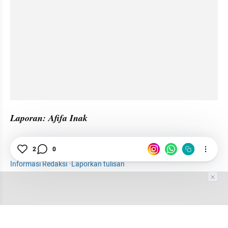
Laporan: Afifa Inak
Milenial
Thrift Shop
Thrifting
Barang Vintage
2
0
Informasi Redaksi
·
Laporkan tulisan
Tim Editor
Editor Section