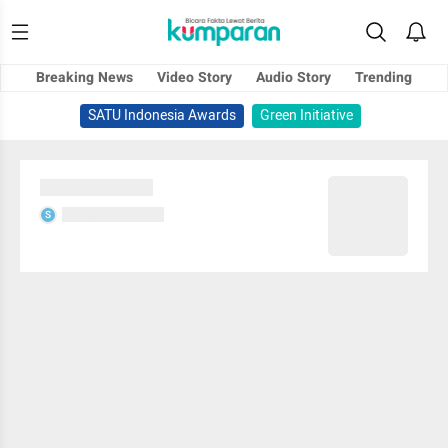
Breaking News
Video Story
Audio Story
Trending
SATU Indonesia Awards
Green Initiative
Sedang memuat...
Sedang memuat...
S