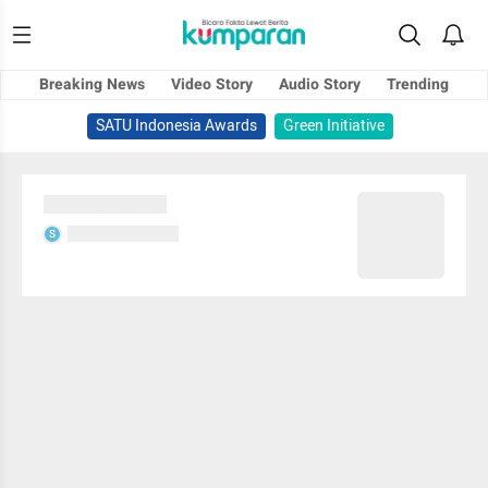
Breaking News
Video Story
Audio Story
Trending
SATU Indonesia Awards
Green Initiative
Sedang memuat...
Sedang memuat...
S