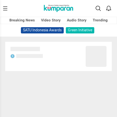
Breaking News
Video Story
Audio Story
Trending
SATU Indonesia Awards
Green Initiative
Sedang memuat...
Sedang memuat...
S