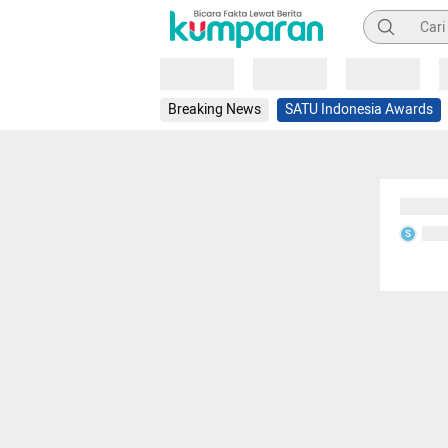
Pencarian
Loading
Loading
Loading
Breaking News
SATU Indonesia Awards
Sedang
Seda
S