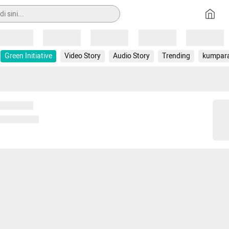
Loading
Loading
Loading
Loading
Loading
Green Initiative
Video Story
Audio Story
Trending
kumpar
 memuat...
ng memuat...