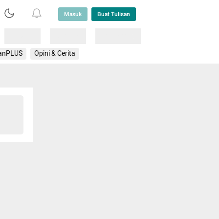
Masuk
Buat Tulisan
Loading
Loading
Lainnya
anPLUS
Opini & Cerita