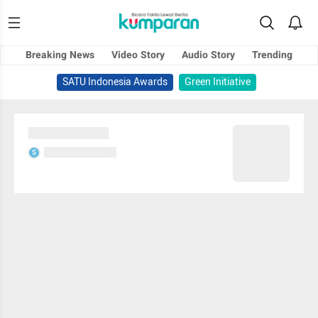
Breaking News
Video Story
Audio Story
Trending
SATU Indonesia Awards
Green Initiative
Sedang memuat...
Sedang memuat...
S