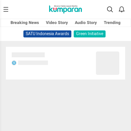
Breaking News
Video Story
Audio Story
Trending
SATU Indonesia Awards
Green Initiative
Sedang memuat...
Sedang memuat...
S