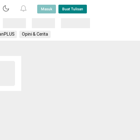
Masuk
Buat Tulisan
Loading
Loading
Lainnya
anPLUS
Opini & Cerita