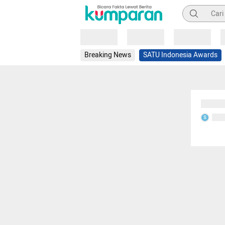
Pencarian
Loading
Loading
Loading
Breaking News
SATU Indonesia Awards
Sedang
Seda
S