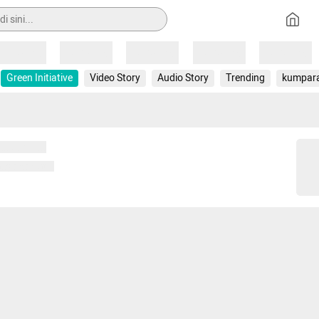
Loading
Loading
Loading
Loading
Loading
Green Initiative
Video Story
Audio Story
Trending
kumpar
 memuat...
ng memuat...