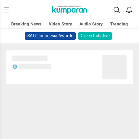
Breaking News
Video Story
Audio Story
Trending
SATU Indonesia Awards
Green Initiative
Sedang memuat...
Sedang memuat...
S