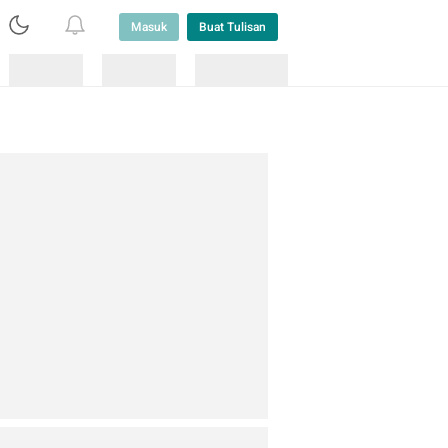
Masuk
Buat Tulisan
Loading
Loading
Lainnya