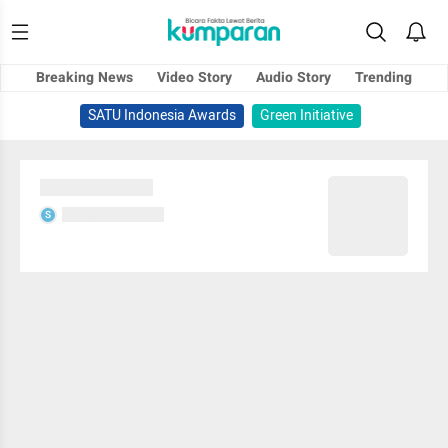
Breaking News
Video Story
Audio Story
Trending
SATU Indonesia Awards
Green Initiative
Sedang memuat...
Sedang memuat...
S