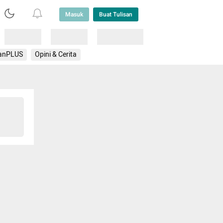
Masuk
Buat Tulisan
Loading
Loading
Lainnya
anPLUS
Opini & Cerita