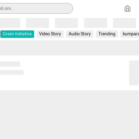
Loading
Loading
Loading
Loading
Loading
Green Initiative
Video Story
Audio Story
Trending
kumpar
 memuat...
ng memuat...