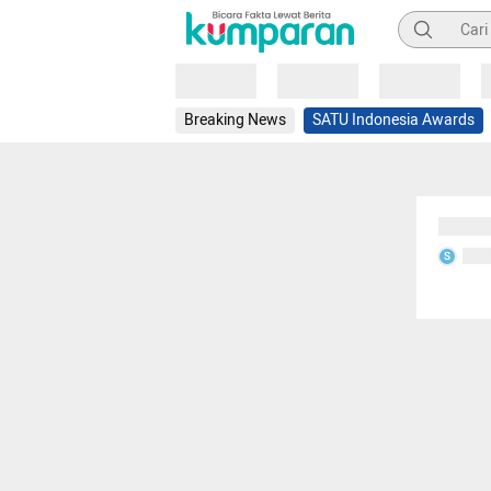
Pencarian
Loading
Loading
Loading
Breaking News
SATU Indonesia Awards
Sedang
Seda
S