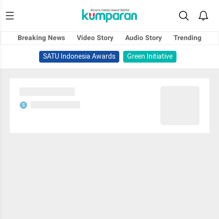
Breaking News
Video Story
Audio Story
Trending
SATU Indonesia Awards
Green Initiative
Sedang memuat...
Sedang memuat...
S