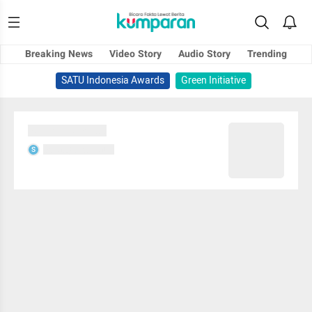
Breaking News
Video Story
Audio Story
Trending
SATU Indonesia Awards
Green Initiative
Sedang memuat...
Sedang memuat...
S