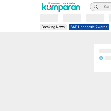
Pencarian
Loading
Loading
Loading
Breaking News
SATU Indonesia Awards
Sedang
Seda
S