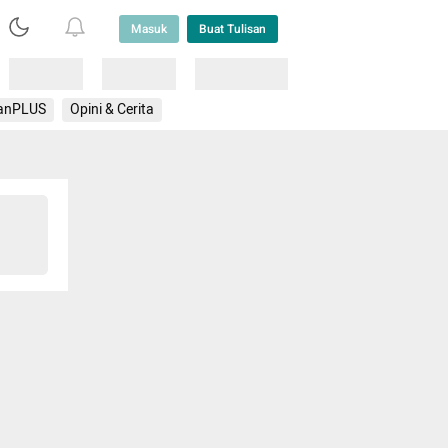
Masuk
Buat Tulisan
Loading
Loading
Lainnya
anPLUS
Opini & Cerita