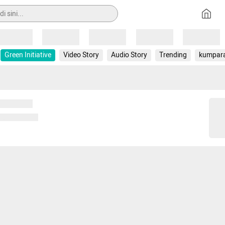
Loading
Loading
Loading
Loading
Loading
Green Initiative
Video Story
Audio Story
Trending
kumpar
 memuat...
ng memuat...