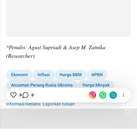
*Penulis: Agust Supriadi & Asep M. Zatnika 
(Researcher)
Ekonomi
Inflasi
Harga BBM
APBN
Ancaman Perang Rusia-Ukraina
Harga Minyak
Pajak
0
0
Informasi Redaksi
·
Laporkan tulisan
Tim Editor
Editor Section