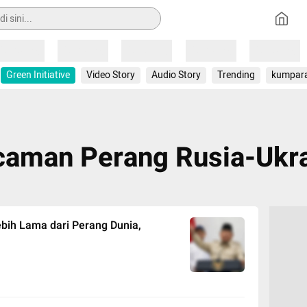
Loading
Loading
Loading
Loading
Loading
Green Initiative
Video Story
Audio Story
Trending
kumpar
aman Perang Rusia-Ukr
bih Lama dari Perang Dunia,