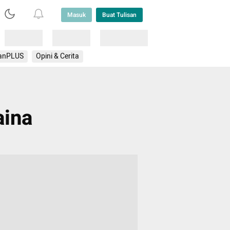
Masuk
Buat Tulisan
Loading
Loading
Lainnya
anPLUS
Opini & Cerita
aina