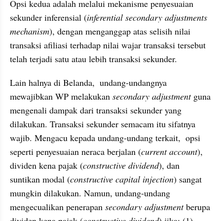
Opsi kedua adalah melalui mekanisme penyesuaian 
sekunder inferensial (
inferential secondary adjustments 
mechanism
), dengan menganggap atas selisih nilai 
transaksi afiliasi terhadap nilai wajar transaksi tersebut 
telah terjadi satu atau lebih transaksi sekunder.
Lain halnya di Belanda,  undang-undangnya 
mewajibkan WP melakukan 
secondary adjustment
 guna 
mengenali dampak dari transaksi sekunder yang 
dilakukan. Transaksi sekunder semacam itu sifatnya 
wajib. Mengacu kepada undang-undang terkait,  opsi 
seperti penyesuaian neraca berjalan (
current account
), 
dividen kena pajak (
constructive dividend
), dan 
suntikan modal (
constructive capital injection
) sangat 
mungkin dilakukan. Namun, undang-undang 
mengecualikan penerapan 
secondary adjustment 
berupa 
dividen kena pajak (
constructive dividend
) jika: (1) 