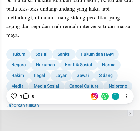
pada teks-teks undang-undang yang kaku tapi 
melindungi, di dalam ruang sidang peradilan yang 
agung dan sepi dari riuh rendah intervensi tirani massa 
maya.
Hukum
Sosial
Sanksi
Hukum dan HAM
Negara
Hukuman
Konflik Sosial
Norma
Hakim
Ilegal
Layar
Gawai
Sidang
Media
Media Sosial
Cancel Culture
Nojorono
1
0
Netizen
Netizen Indonesia
Laporkan tulisan
Tim Editor
Editor Section