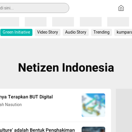
Loading
Loading
Loading
Loading
Loading
Green Initiative
Video Story
Audio Story
Trending
kumpar
Netizen Indonesia
nya Terapkan BUT Digital
h Nasution
Culture' adalah Bentuk Penghakiman