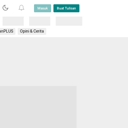
Masuk
Buat Tulisan
Loading
Loading
Lainnya
anPLUS
Opini & Cerita