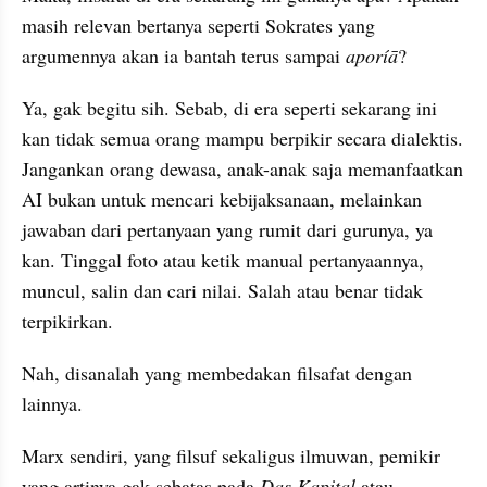
masih relevan bertanya seperti Sokrates yang 
argumennya akan ia bantah terus sampai 
aporíā
?
Ya, gak begitu sih. Sebab, di era seperti sekarang ini 
kan tidak semua orang mampu berpikir secara dialektis. 
Jangankan orang dewasa, anak-anak saja memanfaatkan 
AI bukan untuk mencari kebijaksanaan, melainkan 
jawaban dari pertanyaan yang rumit dari gurunya, ya 
kan. Tinggal foto atau ketik manual pertanyaannya, 
muncul, salin dan cari nilai. Salah atau benar tidak 
terpikirkan. 
Nah, disanalah yang membedakan filsafat dengan 
lainnya.
Marx sendiri, yang filsuf sekaligus ilmuwan, pemikir 
yang artinya gak sebatas pada 
Das Kapital
 atau 