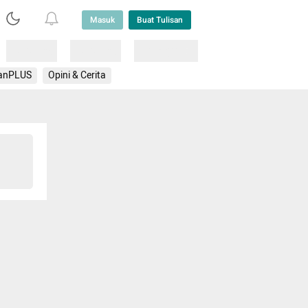
Masuk
Buat Tulisan
Loading
Loading
Lainnya
anPLUS
Opini & Cerita