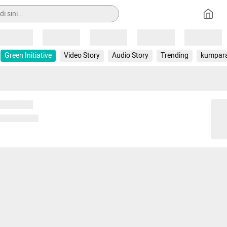
Loading
Loading
Loading
Loading
Loading
Green Initiative
Video Story
Audio Story
Trending
kumpar
 memuat...
ng memuat...