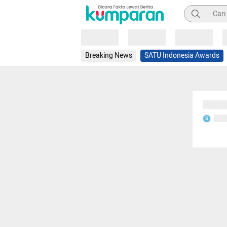
Pencarian
Loading
Loading
Loading
Breaking News
SATU Indonesia Awards
Sedang
Seda
S