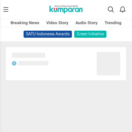
Breaking News
Video Story
Audio Story
Trending
SATU Indonesia Awards
Green Initiative
Sedang memuat...
Sedang memuat...
S