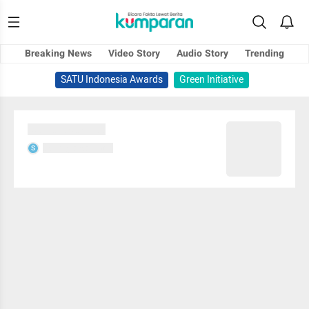
Breaking News
Video Story
Audio Story
Trending
SATU Indonesia Awards
Green Initiative
Sedang memuat...
Sedang memuat...
S