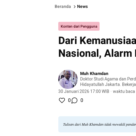
Beranda
News
Konten dari Pengguna
Dari Kemanusia
Nasional, Alarm 
Muh Khamdan
Doktor Studi Agama dan Perd
Hidayatullah Jakarta. Bekerj
Widyaiswara Balai Pelatihan
30 Januari 2026 17:00 WIB
·
waktu baca 
Semarang, Kementerian Huk
0
0
Tulisan dari Muh Khamdan tidak mewakili panda