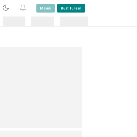
Masuk
Buat Tulisan
Loading
Loading
Lainnya