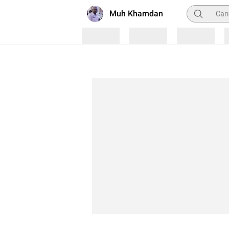
Pencarian
Muh Khamdan
Loading
Loading
Loading