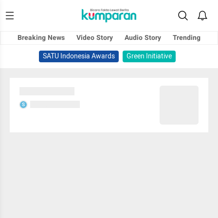
Breaking News
Video Story
Audio Story
Trending
SATU Indonesia Awards
Green Initiative
Sedang memuat...
Sedang memuat...
S