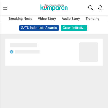
Breaking News
Video Story
Audio Story
Trending
SATU Indonesia Awards
Green Initiative
Sedang memuat...
Sedang memuat...
S