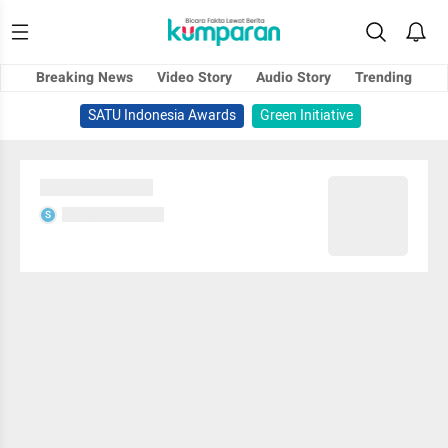
Breaking News
Video Story
Audio Story
Trending
SATU Indonesia Awards
Green Initiative
Sedang memuat...
Sedang memuat...
S