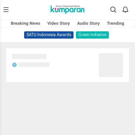
Breaking News
Video Story
Audio Story
Trending
SATU Indonesia Awards
Green Initiative
Sedang memuat...
Sedang memuat...
S