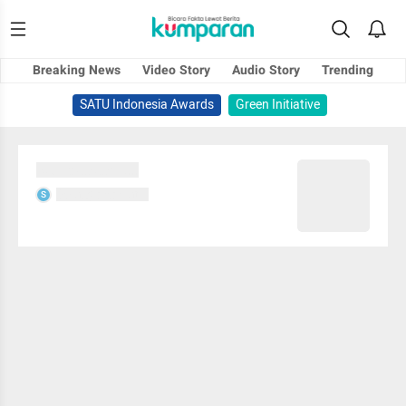
Breaking News
Video Story
Audio Story
Trending
SATU Indonesia Awards
Green Initiative
Sedang memuat...
Sedang memuat...
S