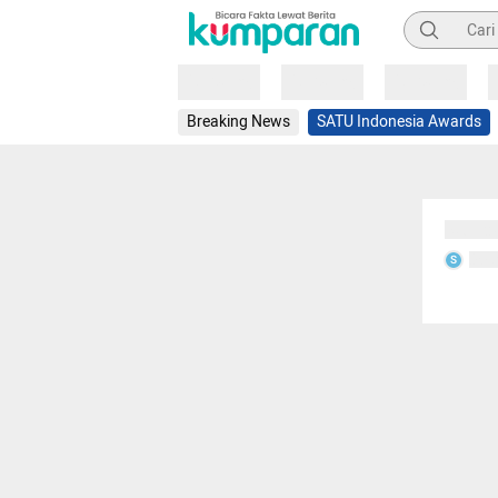
Pencarian
Loading
Loading
Loading
Breaking News
SATU Indonesia Awards
Sedang
Seda
S