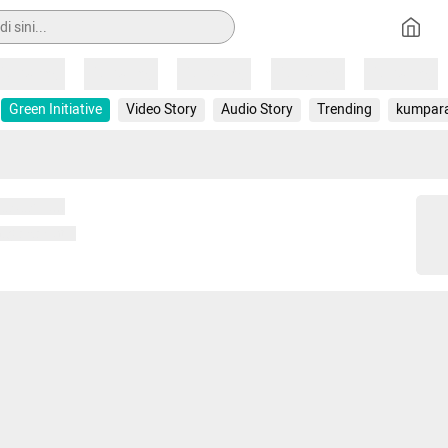
Loading
Loading
Loading
Loading
Loading
Green Initiative
Video Story
Audio Story
Trending
kumpar
 memuat...
ng memuat...