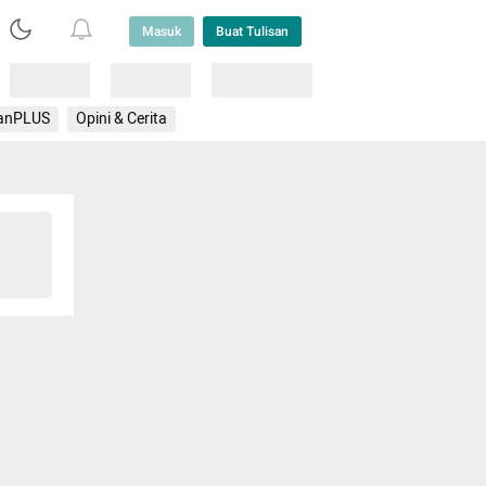
Masuk
Buat Tulisan
Loading
Loading
Lainnya
anPLUS
Opini & Cerita