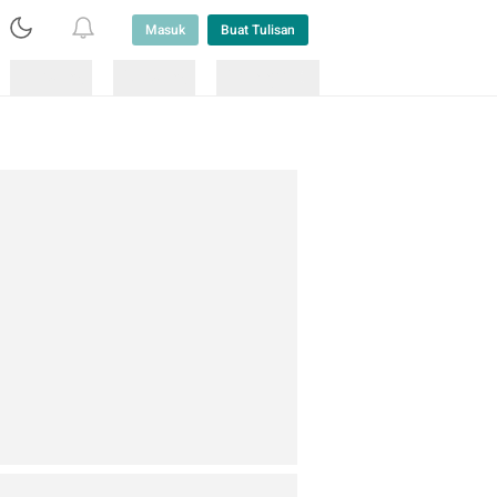
Masuk
Buat Tulisan
Loading
Loading
Lainnya