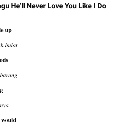
gu He’ll Never Love You Like I Do 
de up
h bulat
oods
 barang
ng
anya
u would