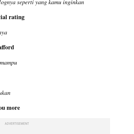
lognya seperti yang kamu inginkan
ial rating
nya
afford
k mampu
ukan
you more
ADVERTISEMENT