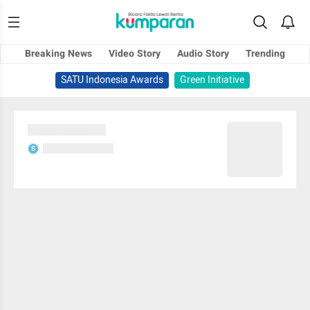
Breaking News
Video Story
Audio Story
Trending
SATU Indonesia Awards
Green Initiative
Sedang memuat...
Sedang memuat...
S