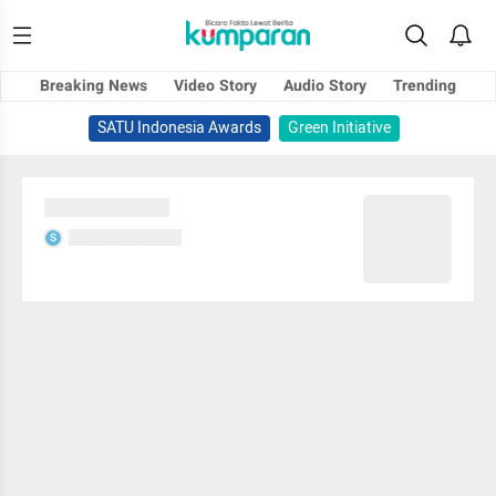
Breaking News
Video Story
Audio Story
Trending
SATU Indonesia Awards
Green Initiative
Sedang memuat...
Sedang memuat...
S