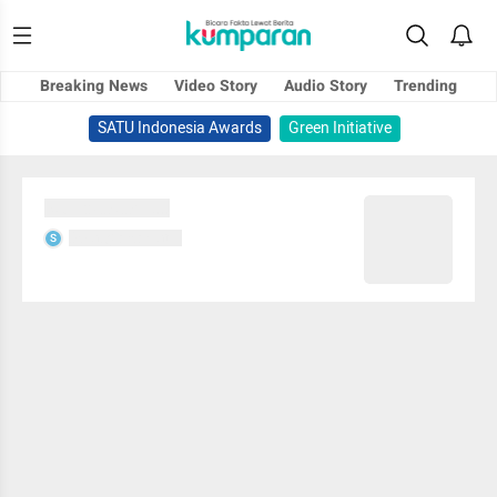
Breaking News
Video Story
Audio Story
Trending
SATU Indonesia Awards
Green Initiative
Sedang memuat...
Sedang memuat...
S