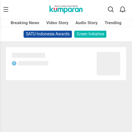
Breaking News
Video Story
Audio Story
Trending
SATU Indonesia Awards
Green Initiative
Sedang memuat...
Sedang memuat...
S