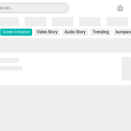
Loading
Loading
Loading
Loading
Loading
Green Initiative
Video Story
Audio Story
Trending
kumpar
 memuat...
ng memuat...