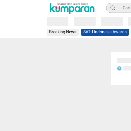
Pencarian
Loading
Loading
Loading
Breaking News
SATU Indonesia Awards
Sedang
Seda
S