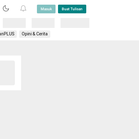
Masuk
Buat Tulisan
Loading
Loading
Lainnya
anPLUS
Opini & Cerita