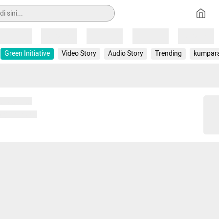
Loading
Loading
Loading
Loading
Loading
Green Initiative
Video Story
Audio Story
Trending
kumpar
 memuat...
ng memuat...