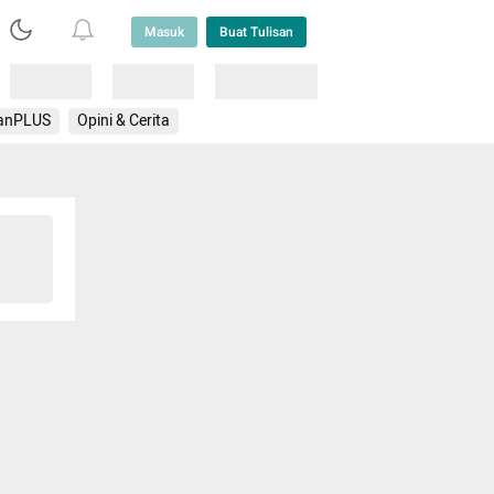
Masuk
Buat Tulisan
Loading
Loading
Lainnya
anPLUS
Opini & Cerita