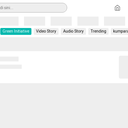
Loading
Loading
Loading
Loading
Loading
Green Initiative
Video Story
Audio Story
Trending
kumpar
 memuat...
ng memuat...