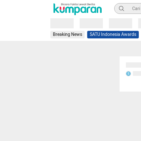
Pencarian
Loading
Loading
Loading
Breaking News
SATU Indonesia Awards
Sedang
Seda
S