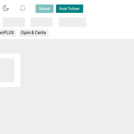
Masuk
Buat Tulisan
Loading
Loading
Lainnya
anPLUS
Opini & Cerita