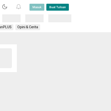
Masuk
Buat Tulisan
Loading
Loading
Lainnya
anPLUS
Opini & Cerita