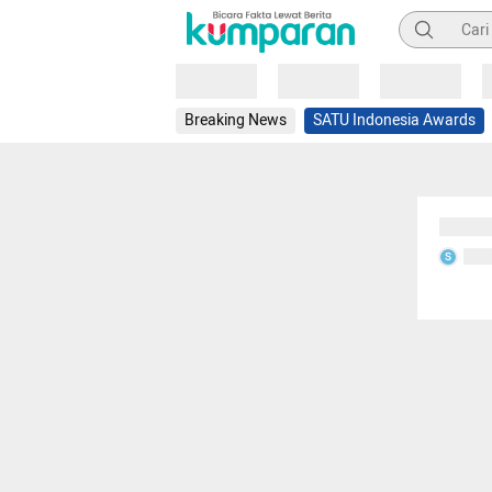
Pencarian
Loading
Loading
Loading
Breaking News
SATU Indonesia Awards
Sedang
Seda
S