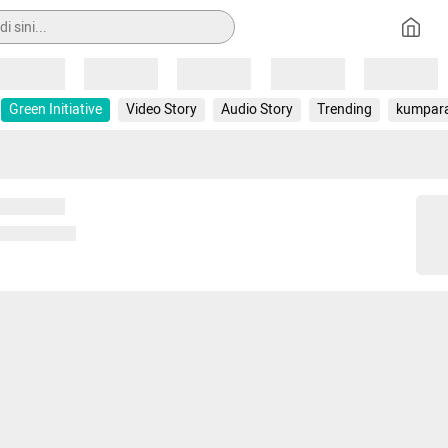
Loading
Loading
Loading
Loading
Loading
Green Initiative
Video Story
Audio Story
Trending
kumpar
 memuat...
ng memuat...