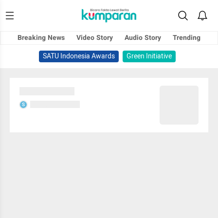
Breaking News
Video Story
Audio Story
Trending
SATU Indonesia Awards
Green Initiative
Sedang memuat...
Sedang memuat...
S