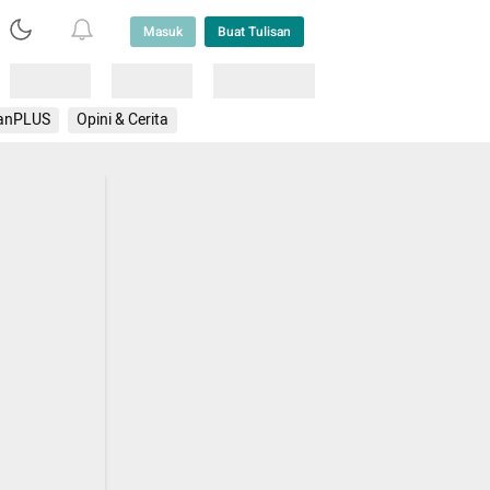
Masuk
Buat Tulisan
Loading
Loading
Lainnya
anPLUS
Opini & Cerita