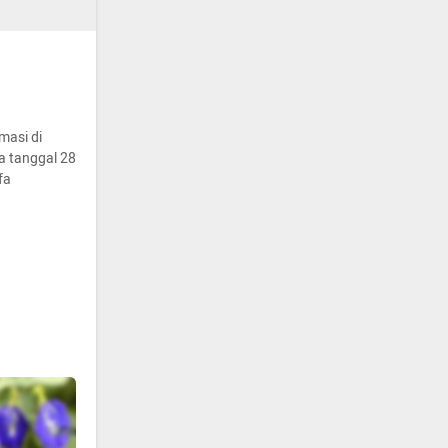
masi di
da tanggal 28
fa