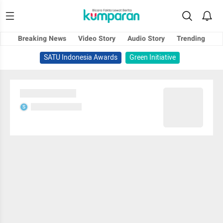
Breaking News
Video Story
Audio Story
Trending
SATU Indonesia Awards
Green Initiative
Sedang memuat...
Sedang memuat...
S