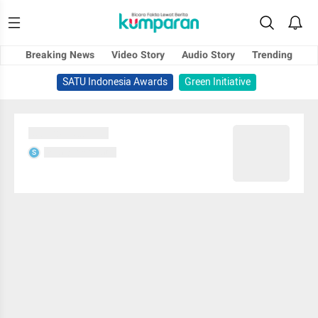
Breaking News
Video Story
Audio Story
Trending
SATU Indonesia Awards
Green Initiative
Sedang memuat...
Sedang memuat...
S