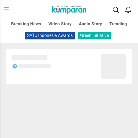
Breaking News
Video Story
Audio Story
Trending
SATU Indonesia Awards
Green Initiative
Sedang memuat...
Sedang memuat...
S