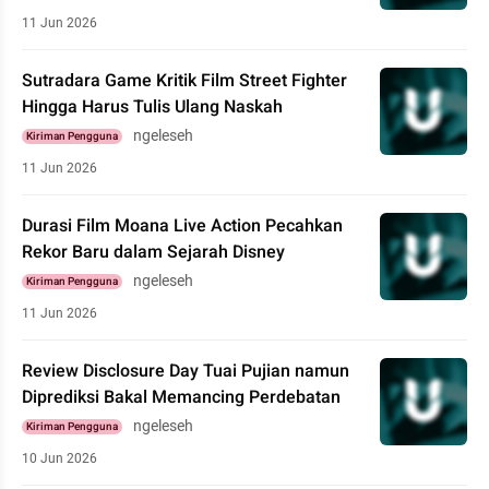
11 Jun 2026
Sutradara Game Kritik Film Street Fighter
Hingga Harus Tulis Ulang Naskah
ngeleseh
Kiriman Pengguna
11 Jun 2026
Durasi Film Moana Live Action Pecahkan
Rekor Baru dalam Sejarah Disney
ngeleseh
Kiriman Pengguna
11 Jun 2026
Review Disclosure Day Tuai Pujian namun
Diprediksi Bakal Memancing Perdebatan
ngeleseh
Kiriman Pengguna
10 Jun 2026