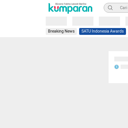
Pencarian
Loading
Loading
Loading
Breaking News
SATU Indonesia Awards
Sedang
Seda
S