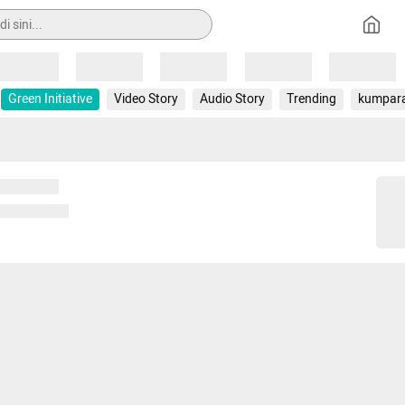
Loading
Loading
Loading
Loading
Loading
Green Initiative
Video Story
Audio Story
Trending
kumpar
 memuat...
ng memuat...