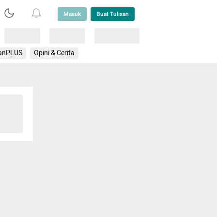
Masuk
Buat Tulisan
Loading
Loading
Lainnya
anPLUS
Opini & Cerita