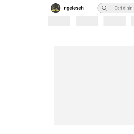
Pencarian
ngeleseh
Loading
Loading
Loading