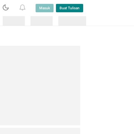
Masuk
Buat Tulisan
Loading
Loading
Lainnya