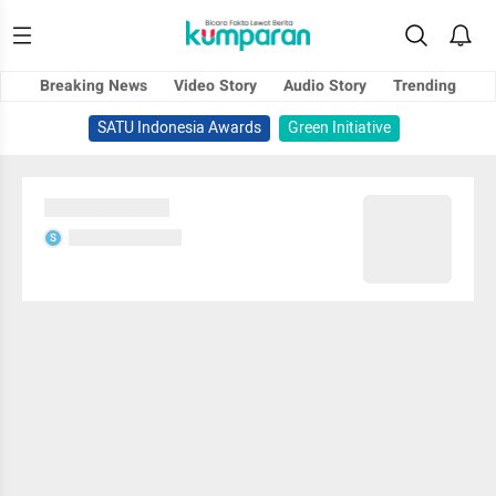
Breaking News
Video Story
Audio Story
Trending
SATU Indonesia Awards
Green Initiative
Sedang memuat...
Sedang memuat...
S