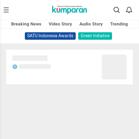
Breaking News
Video Story
Audio Story
Trending
SATU Indonesia Awards
Green Initiative
Sedang memuat...
Sedang memuat...
S